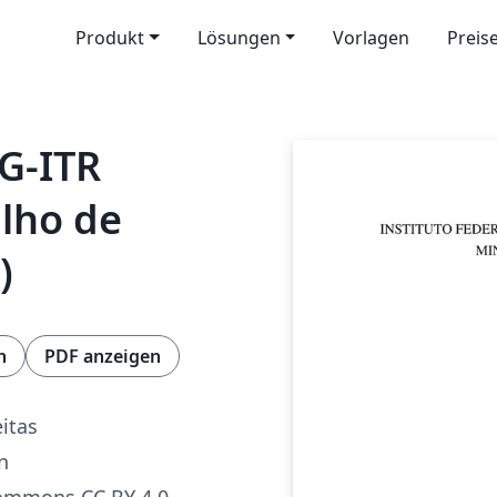
Produkt
Lösungen
Vorlagen
Preis
G-ITR
lho de
)
n
PDF anzeigen
eitas
n
Commons CC BY 4.0