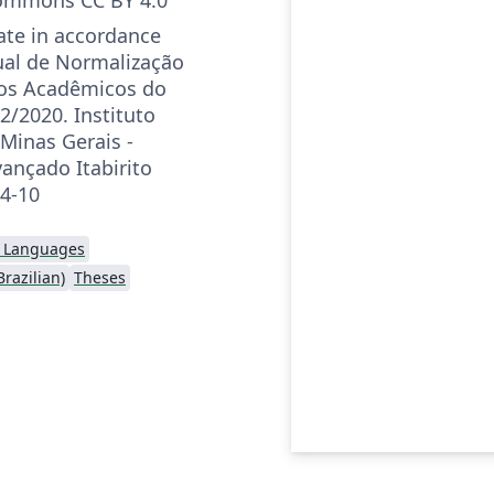
te in accordance
al de Normalização
hos Acadêmicos do
2/2020. Instituto
 Minas Gerais -
nçado Itabirito
4-10
l Languages
razilian)
Theses