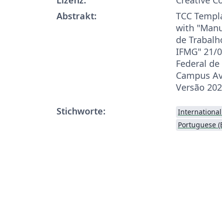
Abstrakt:
TCC Templa
with "Manu
de Trabal
IFMG" 21/0
Federal de
Campus Ava
Versão 202
Stichworte:
Internationa
Portuguese (B