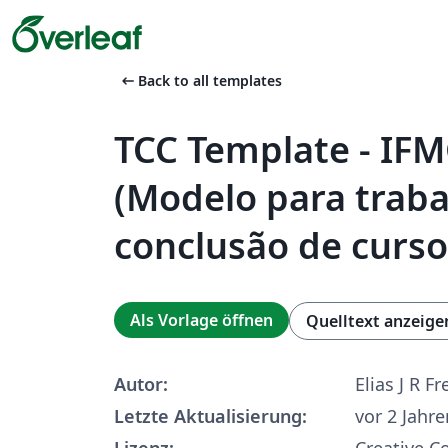
arrow_left_alt
Back to all templates
TCC Template - IFM
(Modelo para traba
conclusão de curso
Als Vorlage öffnen
Quelltext anzeige
Autor:
Elias J R Fr
Letzte Aktualisierung:
vor 2 Jahre
Lizenz:
Creative 