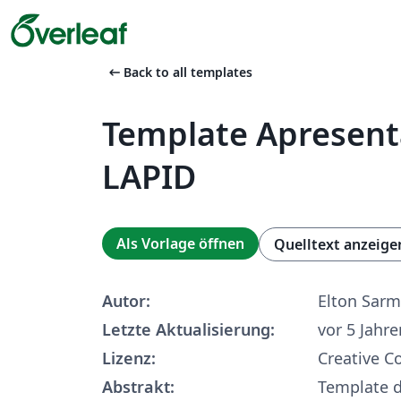
arrow_left_alt
Back to all templates
Template Apresen
LAPID
Als Vorlage öffnen
Quelltext anzeige
Autor:
Elton Sar
Letzte Aktualisierung:
vor 5 Jahre
Lizenz:
Creative 
Abstrakt:
Template 