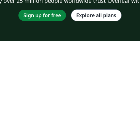
 over 25 million people worldwide trust Overleaf wit
Sign up for free
Explore all plans