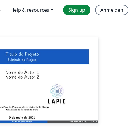
e
Help & resources
Sign up
Anmelden