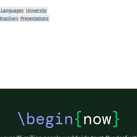
l Languages
University
razilian)
Presentations
\begin
{
now
}