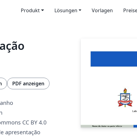
Produkt
Lösungen
Vorlagen
Preis
tação
n
PDF anzeigen
manho
n
Commons CC BY 4.0
de apresentação