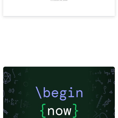
\begin
{
now
}