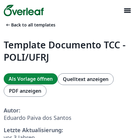
menu
arrow_left_alt
Back to all templates
Template Documento TCC -
POLI/UFRJ
Als Vorlage öffnen
Quelltext anzeigen
PDF anzeigen
Autor:
Eduardo Paiva dos Santos
Letzte Aktualisierung:
vor 3 Jahren