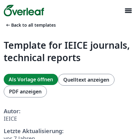
menu
arrow_left_alt
Back to all templates
Template for IEICE journals,
technical reports
Als Vorlage öffnen
Quelltext anzeigen
PDF anzeigen
Autor:
IEICE
Letzte Aktualisierung:
vor 7 Jahren