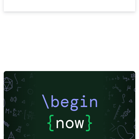
\begin
{
now
}