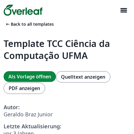
menu
arrow_left_alt
Back to all templates
Template TCC Ciência da
Computação UFMA
Als Vorlage öffnen
Quelltext anzeigen
PDF anzeigen
Autor:
Geraldo Braz Junior
Letzte Aktualisierung:
vor 3 Jahren