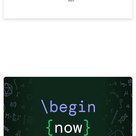
\begin
{
now
}