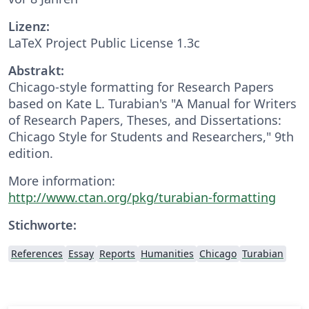
Lizenz:
LaTeX Project Public License 1.3c
Abstrakt:
Chicago-style for­mat­ting for Research Papers
based on Kate L. Tura­bian's "A Man­ual for Writ­ers
of Re­search Papers, Th­e­ses, and Dis­ser­ta­tions:
Chicago Style for Stu­dents and Re­searchers," 9th
edi­tion.
More information:
http://www.ctan.org/pkg/turabian-formatting
Stichworte:
References
Essay
Reports
Humanities
Chicago
Turabian