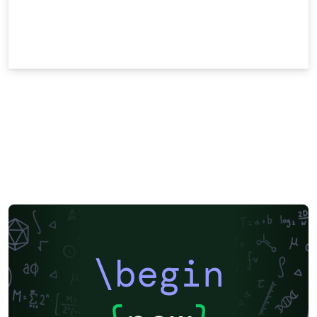
\begin