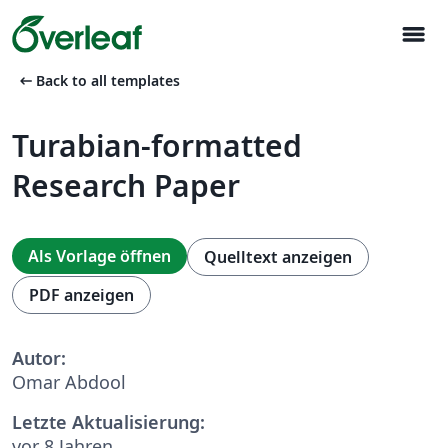
menu
arrow_left_alt
Back to all templates
Turabian-formatted
Research Paper
Als Vorlage öffnen
Quelltext anzeigen
PDF anzeigen
Autor:
Omar Abdool
Letzte Aktualisierung:
vor 8 Jahren