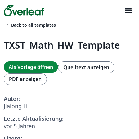
menu
arrow_left_alt
Back to all templates
TXST_Math_HW_Template
Als Vorlage öffnen
Quelltext anzeigen
PDF anzeigen
Autor:
Jialong Li
Letzte Aktualisierung:
vor 5 Jahren
Lizenz: