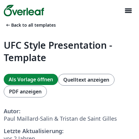
menu
arrow_left_alt
Back to all templates
UFC Style Presentation -
Template
Als Vorlage öffnen
Quelltext anzeigen
PDF anzeigen
Autor:
Paul Maillard-Salin & Tristan de Saint Gilles
Letzte Aktualisierung:
vor 2 Jahren