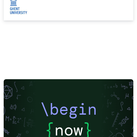
\begin
{
now
}