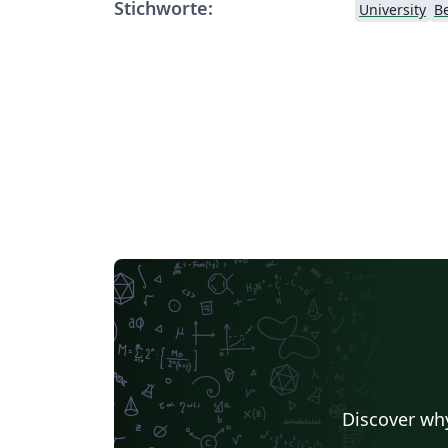
Stichworte:
University
B
Discover why