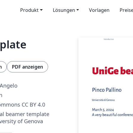
Produkt
Lösungen
Vorlagen
Preis
plate
n
PDF anzeigen
'Angelo
n
Commons CC BY 4.0
ial beamer template
iversity of Genova