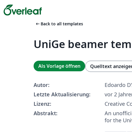
arrow_left_alt
Back to all templates
UniGe beamer tem
Als Vorlage öffnen
Quelltext anzeige
Autor:
Edoardo D
Letzte Aktualisierung:
vor 2 Jahre
Lizenz:
Creative 
Abstrakt:
An unoffic
for the Un