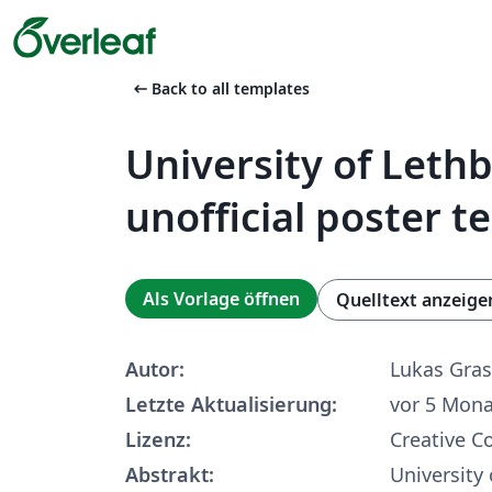
arrow_left_alt
Back to all templates
University of Leth
unofficial poster 
Als Vorlage öffnen
Quelltext anzeige
Autor:
Lukas Gra
Letzte Aktualisierung:
vor 5 Mon
Lizenz:
Creative 
Abstrakt:
University