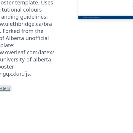
 poster template. Uses
stitutional colours
randing guidelines:
w.ulethbridge.ca/bra
. Forked from the
of Alberta unofficial
plate:
w.overleaf.com/latex/
university-of-alberta-
poster-
ngqxxkncfjs.
sters