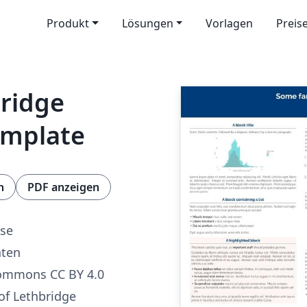
Produkt
Lösungen
Vorlagen
Preis
bridge
template
n
PDF anzeigen
sse
aten
Commons CC BY 4.0
 of Lethbridge