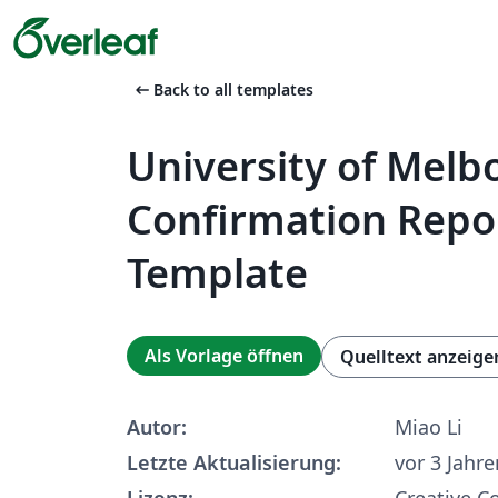
arrow_left_alt
Back to all templates
University of Mel
Confirmation Repo
Template
Als Vorlage öffnen
Quelltext anzeige
Autor:
Miao Li
Letzte Aktualisierung:
vor 3 Jahre
Lizenz:
Creative 