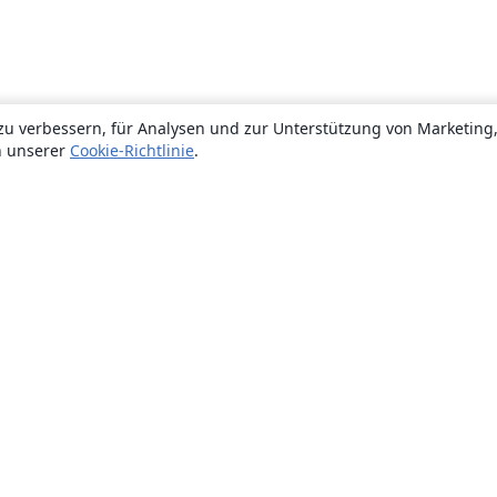
zu verbessern, für Analysen und zur Unterstützung von Marketing
n unserer
Cookie-Richtlinie
.
Über uns
Über uns
Karriere
Blog