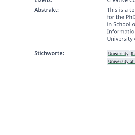
Abstrakt:
This is a t
for the Ph
in School 
Informatio
University
Stichworte:
University
R
University o