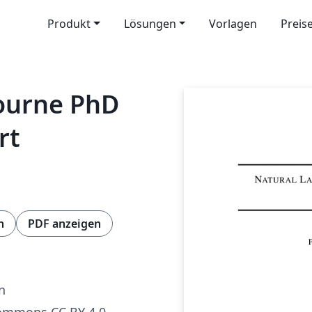
Produkt
Lösungen
Vorlagen
Preis
bourne PhD
rt
n
PDF anzeigen
n
Commons CC BY 4.0