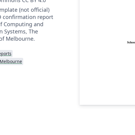
emplate (not official)
D confirmation report
of Computing and
n Systems, The
 of Melbourne.
eports
f Melbourne