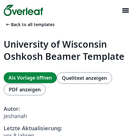
menu
arrow_left_alt
Back to all templates
University of Wisconsin
Oshkosh Beamer Template
Als Vorlage öffnen
Quelltext anzeigen
PDF anzeigen
Autor:
Jeshanah
Letzte Aktualisierung:
vor 8 Jahren