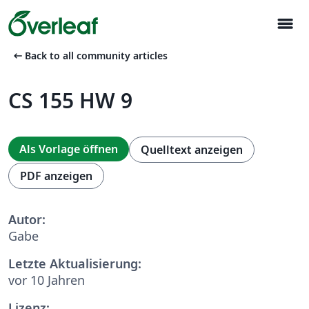
menu
arrow_left_alt
Back to all community articles
CS 155 HW 9
Als Vorlage öffnen
Quelltext anzeigen
PDF anzeigen
Autor:
Gabe
Letzte Aktualisierung:
vor 10 Jahren
Lizenz: