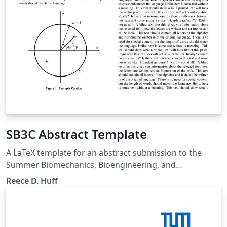
SB3C Abstract Template
A LaTeX template for an abstract submission to the
Summer Biomechanics, Bioengineering, and
Biotransport Conference. This template is adapted
Reece D. Huff
from the ASME LaTeX conference template. Please see
the original implementation at
https://ctan.org/pkg/asmeconf for details about the
license and contributors.