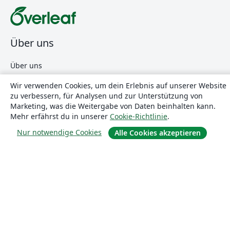
Über uns
Über uns
Karriere
Wir verwenden Cookies, um dein Erlebnis auf unserer Website
Blog
zu verbessern, für Analysen und zur Unterstützung von
Marketing, was die Weitergabe von Daten beinhalten kann.
Mehr erfährst du in unserer
Cookie-Richtlinie
.
Lösungen
Nur notwendige Cookies
Alle Cookies akzeptieren
For business
Für Universitäten
For government
Für Verlage
Customer stories