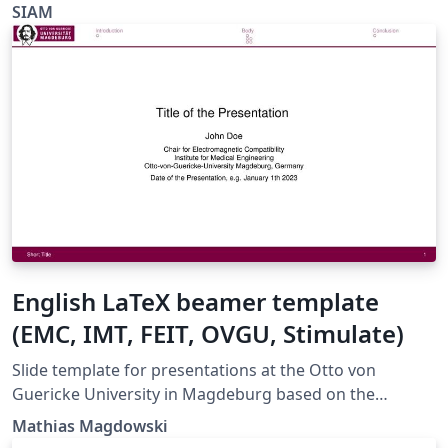
SIAM
English LaTeX beamer template
(EMC, IMT, FEIT, OVGU, Stimulate)
Slide template for presentations at the Otto von
Guericke University in Magdeburg based on the
beamer document class in a 16:9 format
Mathias Magdowski