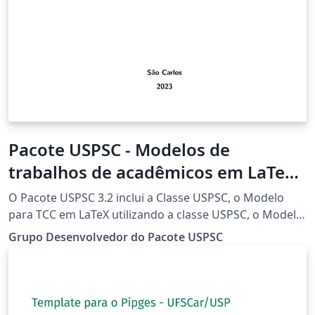
Pacote USPSC - Modelos de
trabalhos de acadêmicos em LaTeX-
versão 3.2 (Campus USP de São
O Pacote USPSC 3.2 inclui a Classe USPSC, o Modelo
Carlos)
para TCC em LaTeX utilizando a classe USPSC, o Modelo
para teses e dissertações em LaTeX utilizando a classe
Grupo Desenvolvedor do Pacote USPSC
USPSC e Modelo de relatório em LaTeX utilizando o
Pacote USPSC. Estão disponíveis modelos de trabalhos
acadêmicos (teses, dissertações, monografias de MBAs
e TCCs) para as Unidades do Campus USP de São