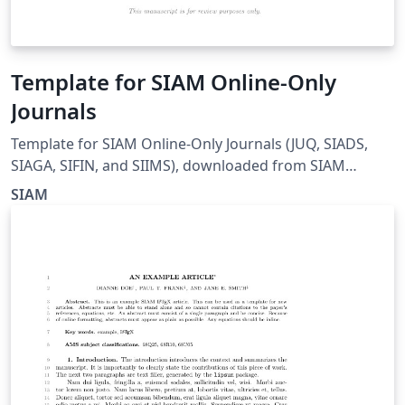
marilza@sc.usp.br (PUSP-SC); Regina Célia Vidal
Medeiros – rcvm@icmc.usp.br (ICMC)
Template for SIAM Online-Only
Journals
Template for SIAM Online-Only Journals (JUQ, SIADS,
SIAGA, SIFIN, and SIIMS), downloaded from SIAM
homepage on March 14, 2018.
SIAM