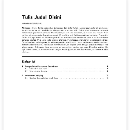
maupun praktis. Tetapi sedikit orang yang mengetahui
kisah dibalik pengembangan bilangan ini yang telah
dipenuhi dengan petualangan dan teka-teki. Juga tidak
banyak orang yang mengetahui persentuhan penting
bilangan imajiner (atau bilangan kompleks) dengan
Landasan Matematika, yang memiliki kaitan penting
dengan teori filsafat, ilmu logika dan uraian latar
belakang sejarahnya.