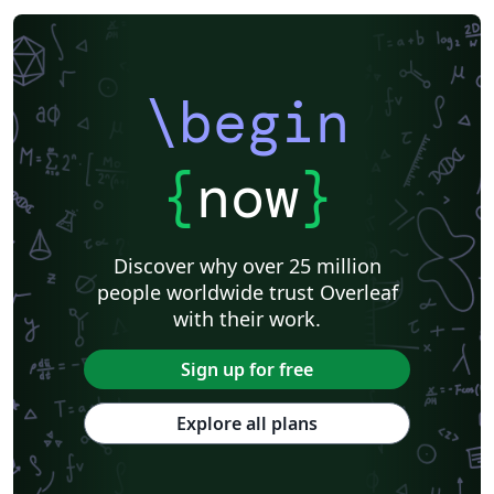
\begin
{
now
}
Discover why over 25 million
people worldwide trust Overleaf
with their work.
Sign up for free
Explore all plans