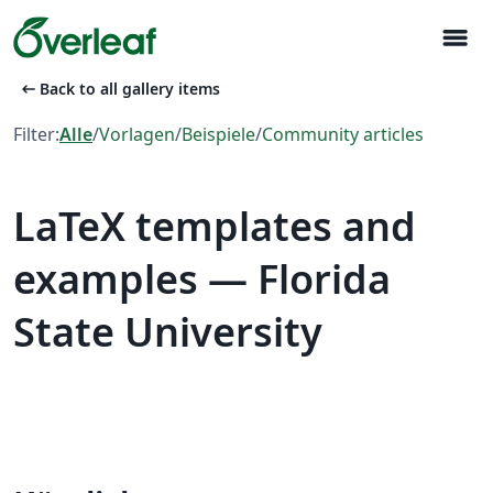
menu
arrow_left_alt
Back to all gallery items
Filter:
Alle
/
Vorlagen
/
Beispiele
/
Community articles
LaTeX templates and
examples — Florida
State University