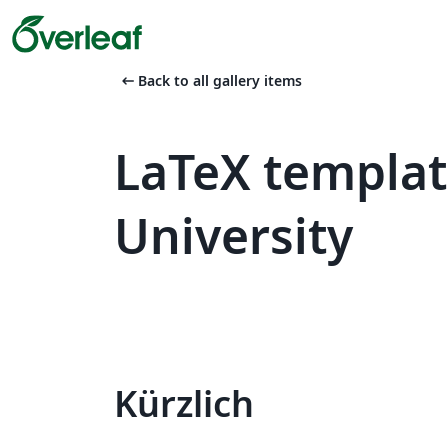
arrow_left_alt
Back to all gallery items
LaTeX templat
University
Kürzlich