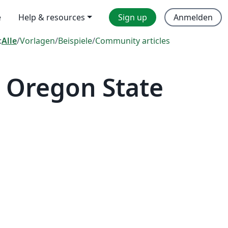
e
Help & resources
Sign up
Anmelden
:
Alle
/
Vorlagen
/
Beispiele
/
Community articles
 Oregon State