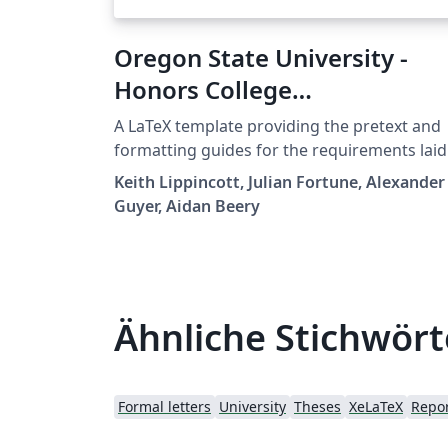
Oregon State University -
Honors College
Undergraduate Thesis
A LaTeX template providing the pretext and
Template
formatting guides for the requirements laid
out by Oregon State University's Honors
Keith Lippincott, Julian Fortune, Alexander
College. Intended for use in the completion 
Guyer, Aidan Beery
an undergraduate thesis.
Ähnliche Stichwört
Formal letters
University
Theses
XeLaTeX
Repo