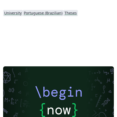
University
Portuguese (Brazilian)
Theses
\begin
{
now
}