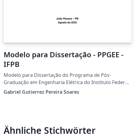
Modelo para Dissertação - PPGEE -
IFPB
Modelo para Dissertação do Programa de Pós-
Graduação em Engenharia Elétrica do Instituto Federal
da Paraíba (PPGEE-IFPB), Campus João Pessoa.
Gabriel Gutierrez Pereira Soares
Ähnliche Stichwörter