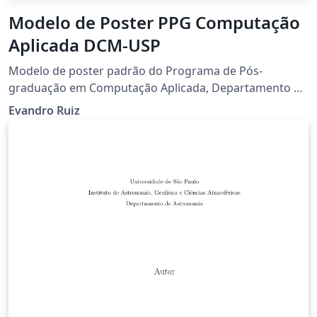
Modelo de Poster PPG Computação
Aplicada DCM-USP
Modelo de poster padrão do Programa de Pós-
graduação em Computação Aplicada, Departamento de
Computação e Matemática - DCM, FFCLRP, USP. Ribeirão
Evandro Ruiz
Preto.