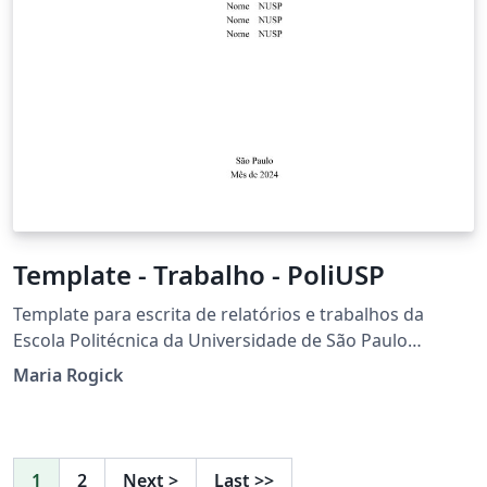
Template - Trabalho - PoliUSP
Template para escrita de relatórios e trabalhos da
Escola Politécnica da Universidade de São Paulo
seguindo normas da ABNT (fonte, tamanho da fonte,
Maria Rogick
margens, citações, etc)
1
2
Next
>
Last
>>