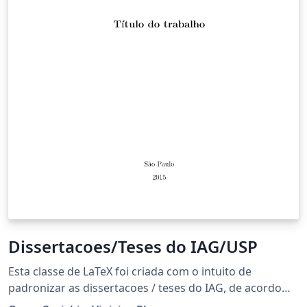
Dissertacoes/Teses do IAG/USP
Esta classe de LaTeX foi criada com o intuito de
padronizar as dissertacoes / teses do IAG, de acordo
com as normas e diretrizes da USP. Mais informações