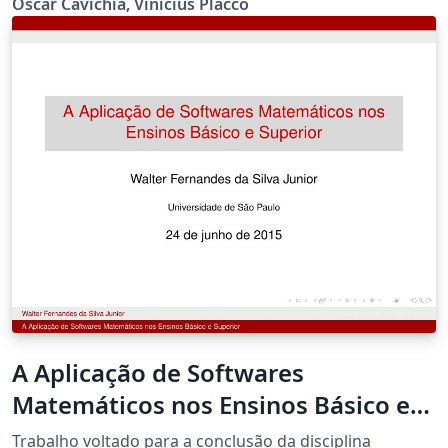
Oscar Cavichia, Vinicius Placco
em:
http://www.astro.iag.usp.br/~reprdiscente/html/iagtese
.html
A Aplicação de Softwares
Matemáticos nos Ensinos Básico e
Superior
Trabalho voltado para a conclusão da disciplina