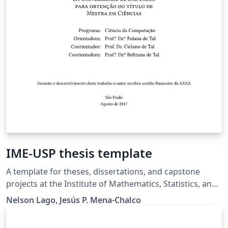
IME-USP thesis template
A template for theses, dissertations, and capstone
projects at the Institute of Mathematics, Statistics, and
Computer Science (Instituto de Matemática, Estatística
Nelson Lago, Jesús P. Mena-Chalco
e Ciência da Computação) - University of São Paulo.
License: MIT (code) and CC-BY 4.0 (text)