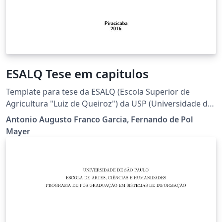
ESALQ Tese em capitulos
Template para tese da ESALQ (Escola Superior de
Agricultura "Luiz de Queiroz") da USP (Universidade de
São Paulo). Esse template permite que a tese seja
Antonio Augusto Franco Garcia, Fernando de Pol
escrita em capítulos, cada um com sua própria seção
Mayer
de referências bibliográficas.