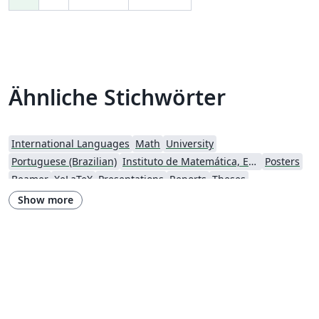
Ähnliche Stichwörter
International Languages
Math
University
Portuguese (Brazilian)
Instituto de Matemática, Estatística e Ciência da Computação (IME-USP)
Posters
Beamer
XeLaTeX
Presentations
Reports
Theses
Instituto de Ciências Matemáticas e de Computação (USP)
Instituto de Astronomia, Geofísica e Ciências Atmosféricas (IAG/USP)
Show more
abnTeX