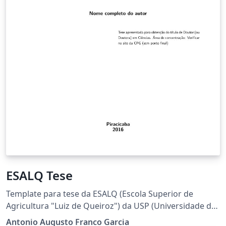
ESALQ Tese
Template para tese da ESALQ (Escola Superior de
Agricultura "Luiz de Queiroz") da USP (Universidade de
São Paulo). Esse template se refere a tese no formato
Antonio Augusto Franco Garcia