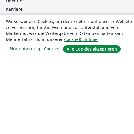
Über uns
Karriere
Blog
Wir verwenden Cookies, um dein Erlebnis auf unserer Website
zu verbessern, für Analysen und zur Unterstützung von
Marketing, was die Weitergabe von Daten beinhalten kann.
Lösungen
Mehr erfährst du in unserer
Cookie-Richtlinie
.
Nur notwendige Cookies
Alle Cookies akzeptieren
For business
Für Universitäten
For government
Für Verlage
Customer stories
Lernen
Erste Schritte mit LaTeX in Overleaf
Vorlagen