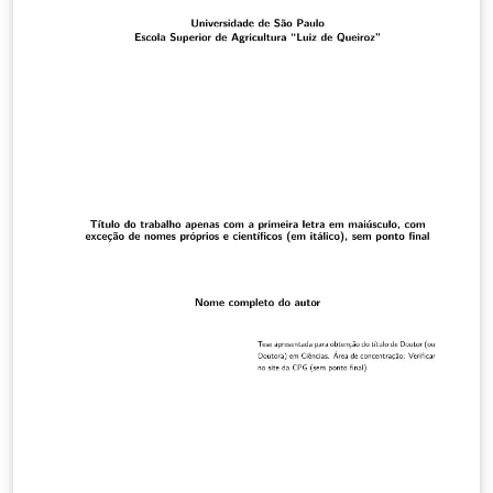
https://gitlab.com/ccsl-usp/modelo-latex/