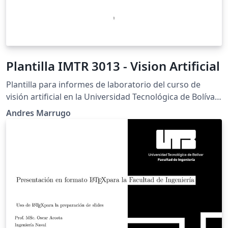
Plantilla IMTR 3013 - Vision Artificial
Plantilla para informes de laboratorio del curso de
visión artificial en la Universidad Tecnológica de Bolívar.
Basado en ECE 100 Template por Patrick Bartman.
Andres Marrugo