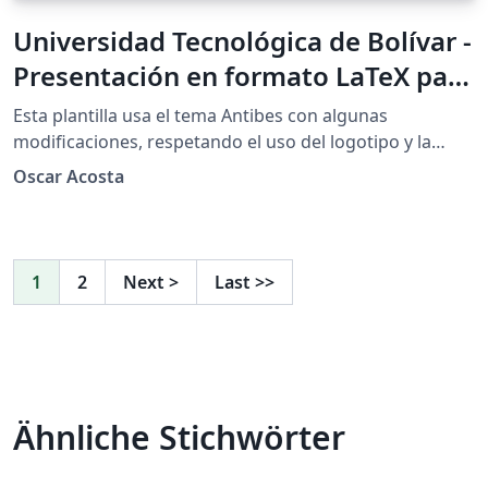
Universidad Tecnológica de Bolívar -
Presentación en formato LaTeX para
la Facultad de Ingeniería - Verde
Esta plantilla usa el tema Antibes con algunas
Complementario
modificaciones, respetando el uso del logotipo y la
paleta de colores de la Universidad Tecnológica de
Oscar Acosta
Bolívar (UTB) acuerdo con el manual de identidad de la
misma institución. Esta plantilla de presentación es
realizada en \LaTeX, y es de uso exclusivo para los
estudiantes y docentes de la Facultad de Ingeniería de
1
2
Next
>
Last
>>
la UTB. Se publica bajo licencia Creative Commons.
Ähnliche Stichwörter