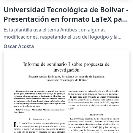
Universidad Tecnológica de Bolívar -
Presentación en formato LaTeX para
la Facultad de Ingeniería -
Esta plantilla usa el tema Antibes con algunas
Monocromático - Negro
modificaciones, respetando el uso del logotipo y la
paleta de colores de la Universidad Tecnológica de
Oscar Acosta
Bolívar (UTB) acuerdo con el manual de identidad de la
misma institución. Esta plantilla de presentación es
realizada en \LaTeX, y es de uso exclusivo para los
estudiantes y docentes de la Facultad de Ingeniería de
la UTB. Se publica bajo licencia Creative Commons.