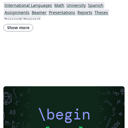
International Languages
Math
University
Spanish
Assignments
Beamer
Presentations
Reports
Theses
Research Proposal
Show more
\begin