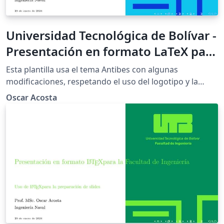
Universidad Tecnológica de Bolívar -
Presentación en formato LaTeX para
la Facultad de Ingeniería - Azul UTB
Esta plantilla usa el tema Antibes con algunas
modificaciones, respetando el uso del logotipo y la
paleta de colores de la Universidad Tecnológica de
Oscar Acosta
Bolívar (UTB) acuerdo con el manual de identidad de la
misma institución. Esta plantilla de presentación es
realizada en \LaTeX, y es de uso exclusivo para los
estudiantes y docentes de la Facultad de Ingeniería de
la UTB. Se publica bajo licencia Creative Commons.