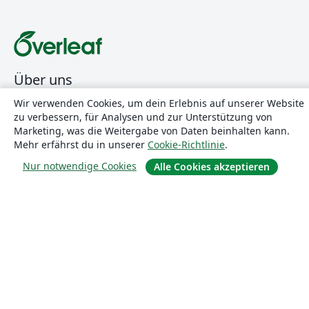
Über uns
Wir verwenden Cookies, um dein Erlebnis auf unserer Website
Über uns
zu verbessern, für Analysen und zur Unterstützung von
Karriere
Marketing, was die Weitergabe von Daten beinhalten kann.
Mehr erfährst du in unserer
Cookie-Richtlinie
.
Blog
Nur notwendige Cookies
Alle Cookies akzeptieren
Lösungen
For business
Für Universitäten
For government
Für Verlage
Customer stories