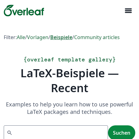
menu
Filter:
Alle
/
Vorlagen
/
Beispiele
/
Community articles
{
overleaf template gallery
}
LaTeX-Beispiele —
Recent
Examples to help you learn how to use powerful
LaTeX packages and techniques.
Suchen
search
Suchen