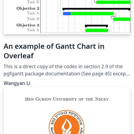
An example of Gantt Chart in
Overleaf
This is a direct copy of the codes in section 2.9 of the
pgfgantt package documentation (See page 45) except
the color setting. Alone with this one, this examples
Wangyan Li
shows how to make Gantt charts for project planning
in LaTeX with the pgfgantt package. They are from the
package documentation. The pgfgantt package
provides many useful macros for generating the
calendar for the Gantt chart for either absolute or
relative dates. It also provides macros for grouping and
linking tasks, and for full control over the styling of the