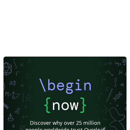
.pdf
\begin
{
now
}
Discover why over 25 million
people worldwide trust Overleaf