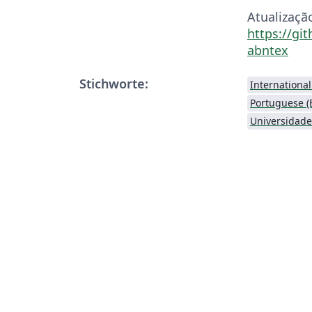
Atualizaçã
https://gi
abntex
Stichworte:
Internationa
Portuguese (B