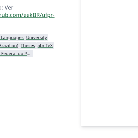
o: Ver
thub.com/eekBR/ufpr-
l Languages
University
razilian)
Theses
abnTeX
Universidade Federal do Paraná