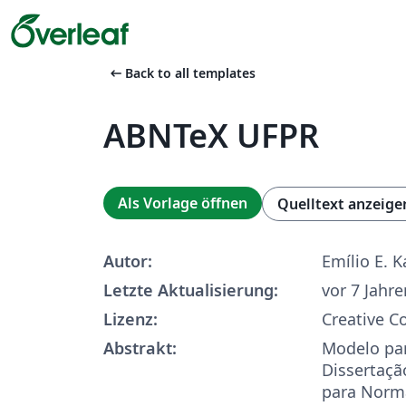
arrow_left_alt
Back to all templates
ABNTeX UFPR
Als Vorlage öffnen
Quelltext anzeige
Autor:
Emílio E.
Letzte Aktualisierung:
vor 7 Jahre
Lizenz:
Creative 
Abstrakt:
Modelo par
Dissertaçã
para Norm