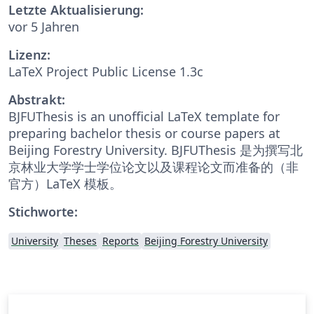
Letzte Aktualisierung:
vor 5 Jahren
Lizenz:
LaTeX Project Public License 1.3c
Abstrakt:
BJFUThesis is an unofficial LaTeX template for
preparing bachelor thesis or course papers at
Beijing Forestry University. BJFUThesis 是为撰写北
京林业大学学士学位论文以及课程论文而准备的（非
官方）LaTeX 模板。
Stichworte:
University
Theses
Reports
Beijing Forestry University