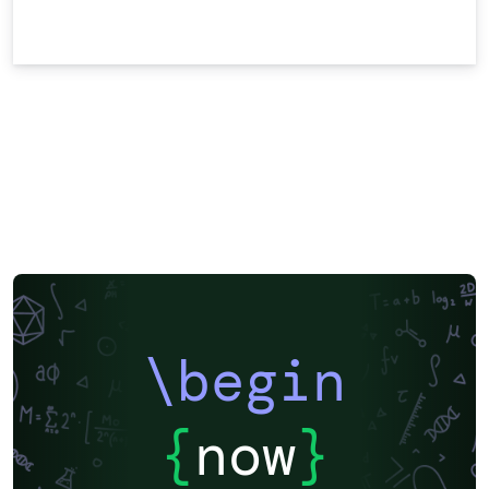
\begin
{
now
}