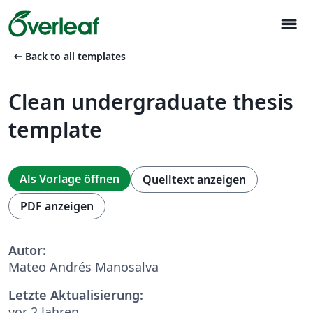
menu
arrow_left_alt
Back to all templates
Clean undergraduate thesis
template
Als Vorlage öffnen
Quelltext anzeigen
PDF anzeigen
Autor:
Mateo Andrés Manosalva
Letzte Aktualisierung:
vor 2 Jahren