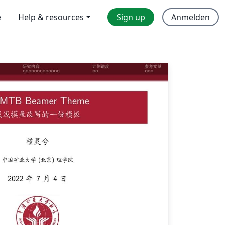
e
Help & resources
Sign up
Anmelden