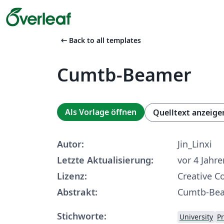
arrow_left_alt
Back to all templates
Cumtb-Beamer
Als Vorlage öffnen
Quelltext anzeige
Autor:
Jin_Linxi
Letzte Aktualisierung:
vor 4 Jahre
Lizenz:
Creative 
Abstrakt:
Cumtb-Be
Stichworte:
University
P