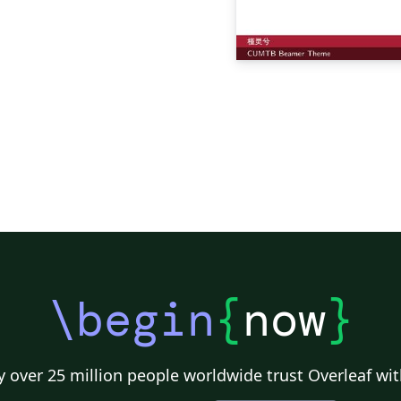
\begin
{
now
}
 over 25 million people worldwide trust Overleaf wit