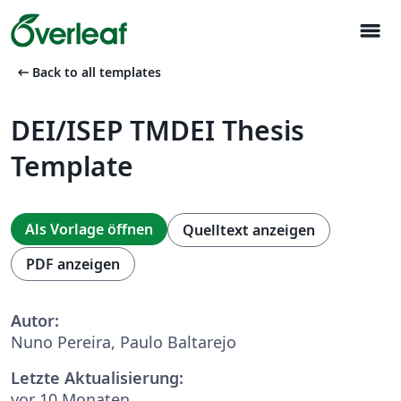
menu
arrow_left_alt
Back to all templates
DEI/ISEP TMDEI Thesis
Template
Als Vorlage öffnen
Quelltext anzeigen
PDF anzeigen
Autor:
Nuno Pereira, Paulo Baltarejo
Letzte Aktualisierung:
vor 10 Monaten