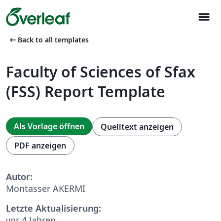
menu
arrow_left_alt
Back to all templates
Faculty of Sciences of Sfax
(FSS) Report Template
Als Vorlage öffnen
Quelltext anzeigen
PDF anzeigen
Autor:
Montasser AKERMI
Letzte Aktualisierung:
vor 4 Jahren