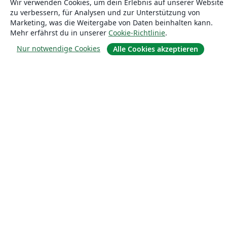
Wir verwenden Cookies, um dein Erlebnis auf unserer Website
zu verbessern, für Analysen und zur Unterstützung von
Marketing, was die Weitergabe von Daten beinhalten kann.
Mehr erfährst du in unserer
Cookie-Richtlinie
.
Nur notwendige Cookies
Alle Cookies akzeptieren
Über uns
Über uns
Karriere
Blog
Lösungen
For business
Für Universitäten
For government
Für Verlage
Customer stories