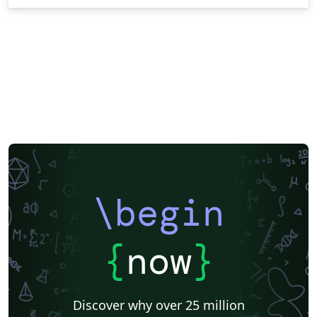
\begin
{
now
}
Discover why over 25 million