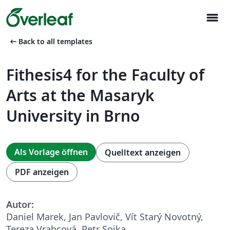
menu
arrow_left_alt
Back to all templates
Fithesis4 for the Faculty of
Arts at the Masaryk
University in Brno
Als Vorlage öffnen
Quelltext anzeigen
PDF anzeigen
Autor:
Daniel Marek, Jan Pavlovič, Vít Starý Novotný,
Tereza Vrabcová, Petr Sojka