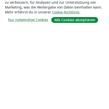
zu verbessern, für Analysen und zur Unterstützung von
Marketing, was die Weitergabe von Daten beinhalten kann.
Mehr erfährst du in unserer
Cookie-Richtlinie
.
Nur notwendige Cookies
Alle Cookies akzeptieren
Über uns
Über uns
Karriere
Blog
Lösungen
For business
Für Universitäten
For government
Für Verlage
Customer stories