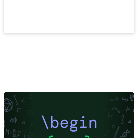
\begin