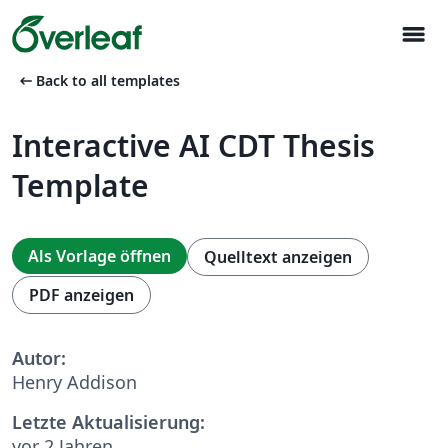
menu
arrow_left_alt
Back to all templates
Interactive AI CDT Thesis
Template
Als Vorlage öffnen
Quelltext anzeigen
PDF anzeigen
Autor:
Henry Addison
Letzte Aktualisierung:
vor 2 Jahren