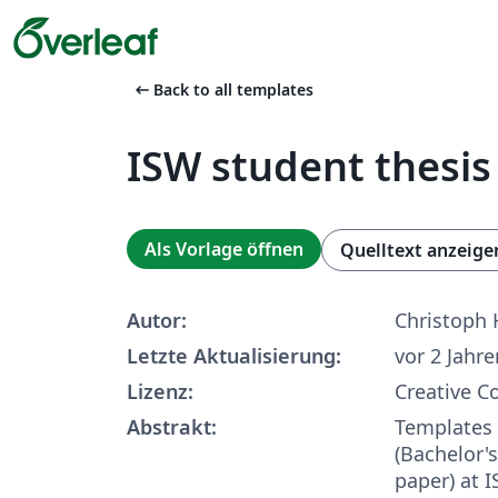
arrow_left_alt
Back to all templates
ISW student thesis
Als Vorlage öffnen
Quelltext anzeige
Autor:
Christoph 
Letzte Aktualisierung:
vor 2 Jahre
Lizenz:
Creative 
Abstrakt:
Templates f
(Bachelor's
paper) at I