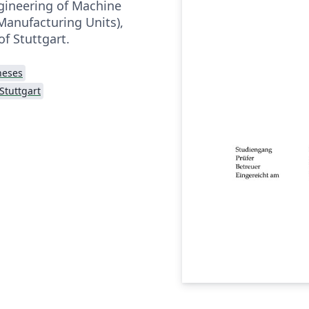
gineering of Machine
Manufacturing Units),
of Stuttgart.
heses
 Stuttgart