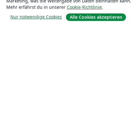
Marketing, was die Weitergabe von Daten beinhalten kann.
Mehr erfährst du in unserer
Cookie-Richtlinie
.
Nur notwendige Cookies
Alle Cookies akzeptieren
Über uns
Über uns
Karriere
Blog
Lösungen
For business
Für Universitäten
For government
Für Verlage
Customer stories