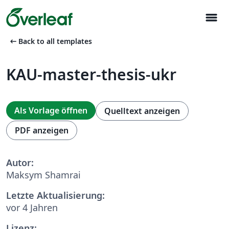
menu
arrow_left_alt
Back to all templates
KAU-master-thesis-ukr
Als Vorlage öffnen
Quelltext anzeigen
PDF anzeigen
Autor:
Maksym Shamrai
Letzte Aktualisierung:
vor 4 Jahren
Lizenz: