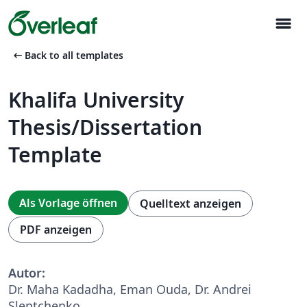
menu
arrow_left_alt
Back to all templates
Khalifa University
Thesis/Dissertation
Template
Als Vorlage öffnen
Quelltext anzeigen
PDF anzeigen
Autor:
Dr. Maha Kadadha, Eman Ouda, Dr. Andrei
Sleptchenko