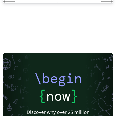
\begin
{
now
}
Discover why over 25 million