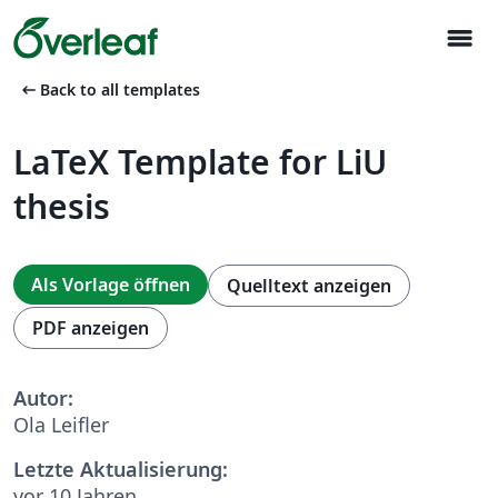
menu
arrow_left_alt
Back to all templates
LaTeX Template for LiU
thesis
Als Vorlage öffnen
Quelltext anzeigen
PDF anzeigen
Autor:
Ola Leifler
Letzte Aktualisierung:
vor 10 Jahren