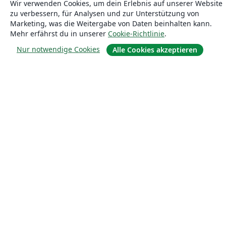
Wir verwenden Cookies, um dein Erlebnis auf unserer Website
zu verbessern, für Analysen und zur Unterstützung von
Marketing, was die Weitergabe von Daten beinhalten kann.
Mehr erfährst du in unserer
Cookie-Richtlinie
.
Nur notwendige Cookies
Alle Cookies akzeptieren
Über uns
Über uns
Karriere
Blog
Lösungen
For business
Für Universitäten
For government
Für Verlage