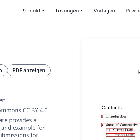
Produkt
Lösungen
Vorlagen
Preis
n
PDF anzeigen
s
ren
Commons CC BY 4.0
ate provides a
 and example for
submissions for