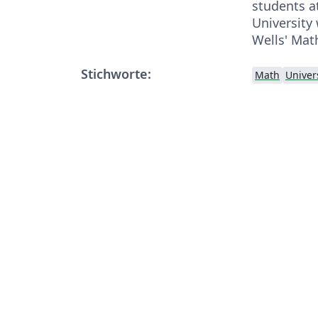
students a
University
Wells' Mat
Stichworte:
Math
Univer