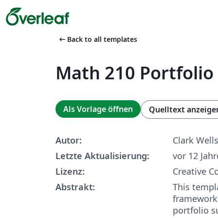
arrow_left_alt
Back to all templates
Math 210 Portfolio
Als Vorlage öffnen
Quelltext anzeige
Autor:
Clark Well
Letzte Aktualisierung:
vor 12 Jah
Lizenz:
Creative 
Abstrakt:
This templ
framework
portfolio 