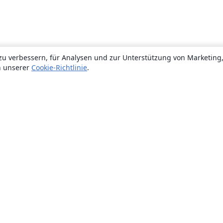
zu verbessern, für Analysen und zur Unterstützung von Marketing
n unserer
Cookie-Richtlinie
.
Über uns
Über uns
Karriere
Blog