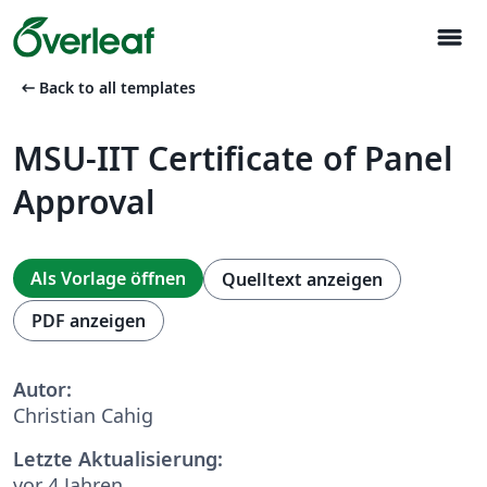
menu
arrow_left_alt
Back to all templates
MSU-IIT Certificate of Panel
Approval
Als Vorlage öffnen
Quelltext anzeigen
PDF anzeigen
Autor:
Christian Cahig
Letzte Aktualisierung:
vor 4 Jahren