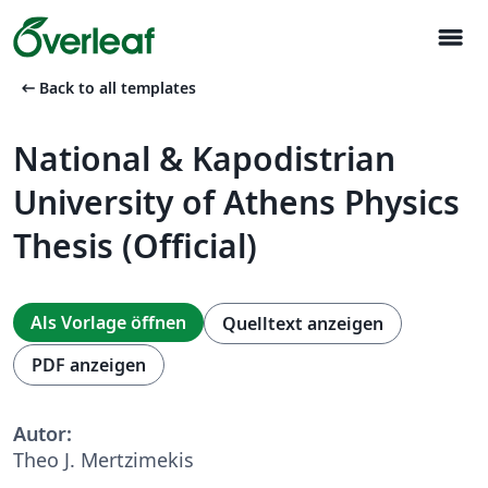
menu
arrow_left_alt
Back to all templates
National & Kapodistrian
University of Athens Physics
Thesis (Official)
Als Vorlage öffnen
Quelltext anzeigen
PDF anzeigen
Autor:
Theo J. Mertzimekis