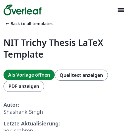
menu
arrow_left_alt
Back to all templates
NIT Trichy Thesis LaTeX
Template
Als Vorlage öffnen
Quelltext anzeigen
PDF anzeigen
Autor:
Shashank Singh
Letzte Aktualisierung:
vor 7 Jahren