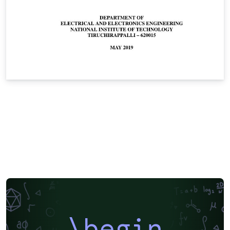
\begin