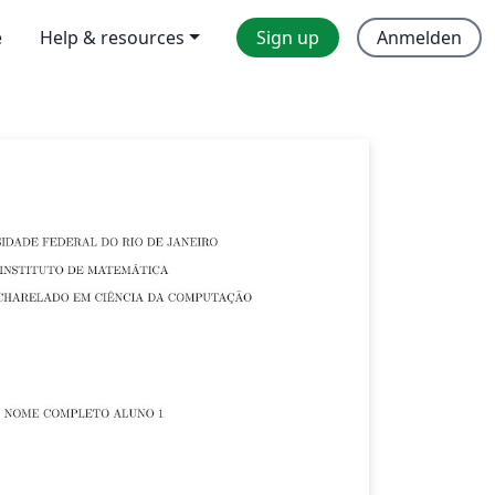
e
Help & resources
Sign up
Anmelden