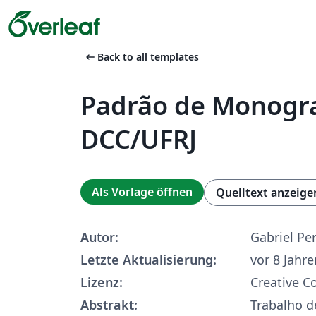
arrow_left_alt
Back to all templates
Padrão de Monogra
DCC/UFRJ
Als Vorlage öffnen
Quelltext anzeige
Autor:
Gabriel Per
Letzte Aktualisierung:
vor 8 Jahre
Lizenz:
Creative 
Abstrakt:
Trabalho d