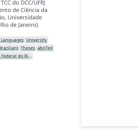
 TCC do DCC/UFRJ
nto de Ciência da
o, Universidade
Rio de Janeiro)
l Languages
University
razilian)
Theses
abnTeX
Universidade Federal do Rio de Janeiro