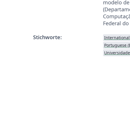
modelo de
(Departame
Computaçã
Federal do 
Stichworte:
Internationa
Portuguese (B