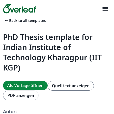
menu
arrow_left_alt
Back to all templates
PhD Thesis template for
Indian Institute of
Technology Kharagpur (IIT
KGP)
Als Vorlage öffnen
Quelltext anzeigen
PDF anzeigen
Autor: