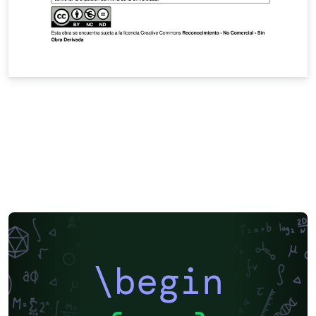
\begin