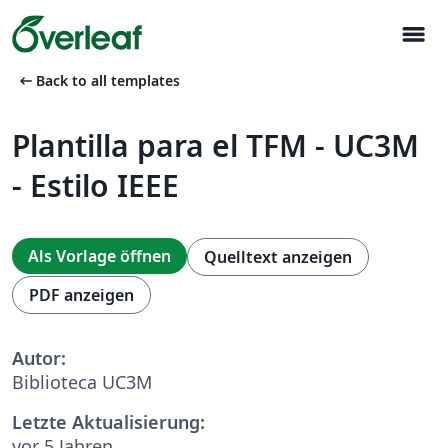
menu
arrow_left_alt
Back to all templates
Plantilla para el TFM - UC3M
- Estilo IEEE
Als Vorlage öffnen
Quelltext anzeigen
PDF anzeigen
Autor:
Biblioteca UC3M
Letzte Aktualisierung:
vor 5 Jahren