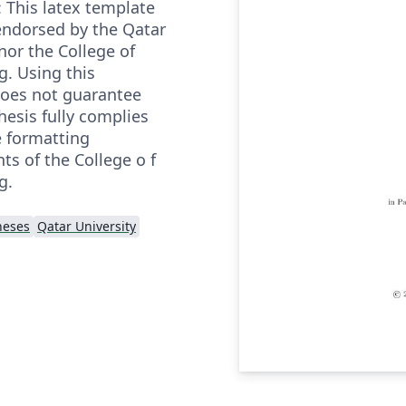
: This latex template
 endorsed by the Qatar
nor the College of
g. Using this
oes not guarantee
hesis fully complies
e formatting
ts of the College o f
g.
heses
Qatar University