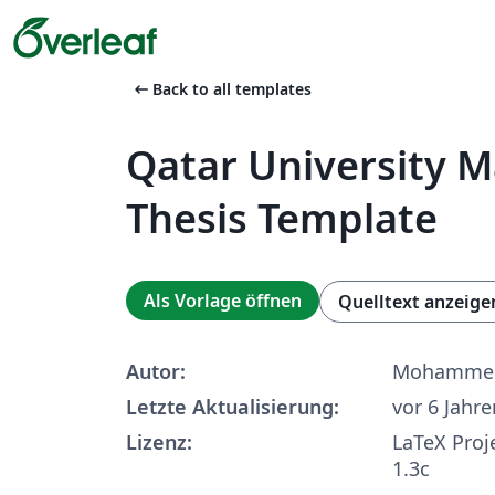
arrow_left_alt
Back to all templates
Qatar University M
Thesis Template
Als Vorlage öffnen
Quelltext anzeige
Autor:
Mohammed
Letzte Aktualisierung:
vor 6 Jahre
Lizenz:
LaTeX Proj
1.3c