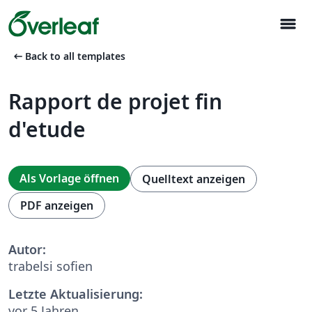
menu
arrow_left_alt
Back to all templates
Rapport de projet fin
d'etude
Als Vorlage öffnen
Quelltext anzeigen
PDF anzeigen
Autor:
trabelsi sofien
Letzte Aktualisierung:
vor 5 Jahren