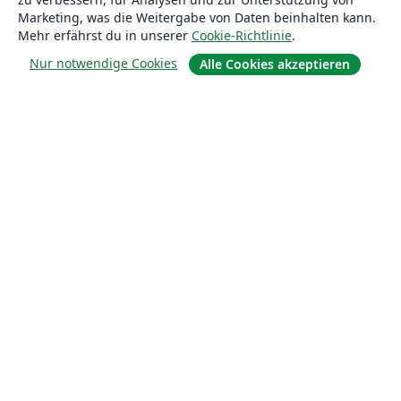
Marketing, was die Weitergabe von Daten beinhalten kann.
Mehr erfährst du in unserer
Cookie-Richtlinie
.
Nur notwendige Cookies
Alle Cookies akzeptieren
Über uns
Über uns
Karriere
Blog
Lösungen
For business
Für Universitäten
For government
Für Verlage
Customer stories