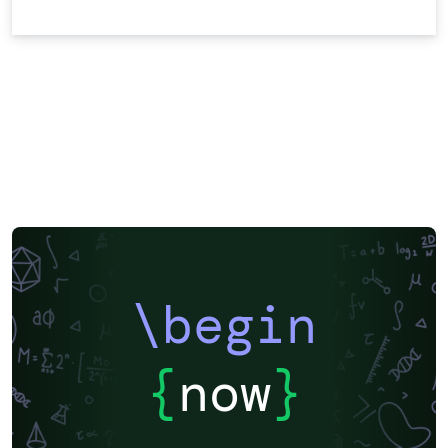
\begin
{
now
}