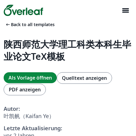
menu
arrow_left_alt
Back to all templates
陕西师范大学理工科类本科生毕
业论文TeX模板
Als Vorlage öffnen
Quelltext anzeigen
PDF anzeigen
Autor:
叶凯帆（Kaifan Ye）
Letzte Aktualisierung:
vor 2 Jahren