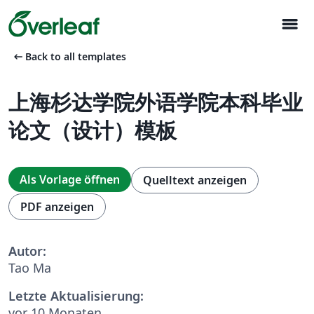
menu
arrow_left_alt
Back to all templates
上海杉达学院外语学院本科毕业
论文（设计）模板
Als Vorlage öffnen
Quelltext anzeigen
PDF anzeigen
Autor:
Tao Ma
Letzte Aktualisierung:
vor 10 Monaten