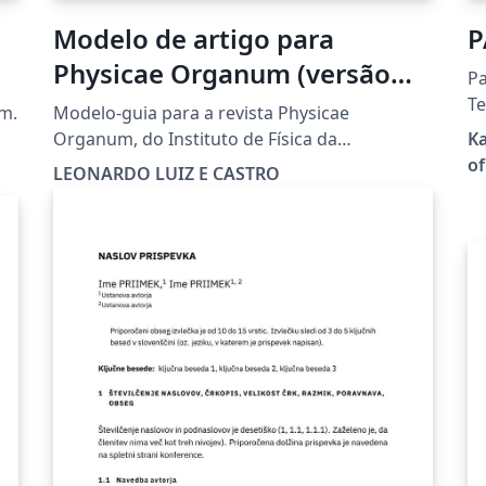
Modelo de artigo para
P
Physicae Organum (versão
Pa
guia)
Te
rm.
Modelo-guia para a revista Physicae
of P
Organum, do Instituto de Física da
Ka
en
Universidade de Brasília (UnB).
of
LEONARDO LUIZ E CASTRO
"L
Template/guide for Physicae Organum,
Re
journal of the Institute of Physics of Brasilia
器
University (UnB).
ー
ン
は
す。 (c) 2024 Particl
Ja