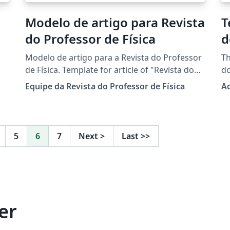
Modelo de artigo para Revista
T
do Professor de Física
d
Modelo de artigo para a Revista do Professor
Th
de Física. Template for article of "Revista do
do
de
Professor de Física" (Physics Teacher Journal).
fr
Equipe da Revista do Professor de Física
Ad
e
lo
la
pu
ex
li
5
6
7
Next
>
Last
>>
B
se
er
`)