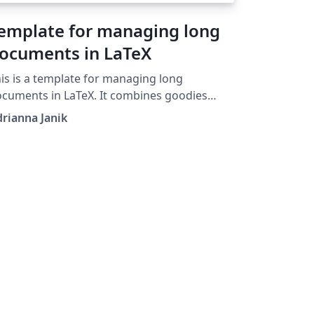
emplate for managing long
ocuments in LaTeX
is is a template for managing long
cuments in LaTeX. It combines goodies
om few different libraries to support writing
rianna Janik
ng documents. It was developed for the
rposes of writing a thesis. It includes
ample split of files, glossary, watermark,
ne numbers, appendices, references with
ibTeX, custom command and example
ctions.