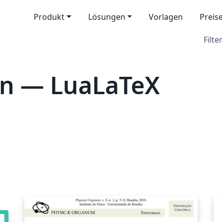
Produkt
Lösungen
Vorlagen
Preis
Filter
en — LuaLaTeX