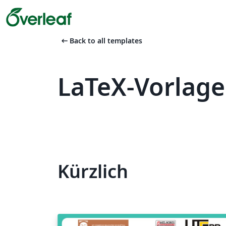
arrow_left_alt
Back to all templates
LaTeX-Vorlag
Kürzlich