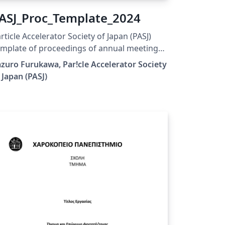
ASJ_Proc_Template_2024
rticle Accelerator Society of Japan (PASJ)
mplate of proceedings of annual meeting
ASJ, 2024 version Please choose "LaTeX"
zuro Furukawa, Par!cle Accelerator Society
gine for upLaTeX processing, or choose
 Japan (PASJ)
uaLaTeX" engine for LuaLaTeX processing.
sults are mostly the same. 2024年版の加速
学会年会プロシーディングス(TeX用テンプレ
トファイル)作成案内、兼PDFファイル作成サ
プルが含まれています。LaTeX (upLaTeX) また
 LuaLaTeX でコンパイルすることが できま
e Accelerator Society of
pan. All Rights Reserved. Kazuro Furukawa