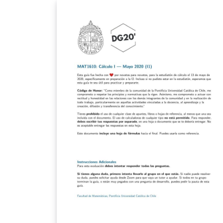
Vorlage eingereicht und akzeptiert.
Rückfragen gerne an mich.