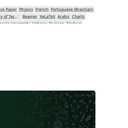
ce Paper
Physics
French
Portuguese (Brazilian)
Tampere University of Technology (TUT)
Beamer
XeLaTeX
Arabic
Charts
sala University
Hebrew
Russian
Markup
of Vienna
Italian
Instituto Federal de Educação, Ciência e Tecnologia da Bahia
ersity
University of Würzburg