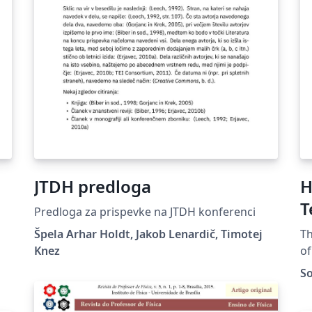
JTDH predloga
H
T
Predloga za prispevke na JTDH konferenci
Špela Arhar Holdt, Jakob Lenardič, Timotej
Th
Knez
of
th
So
en
r