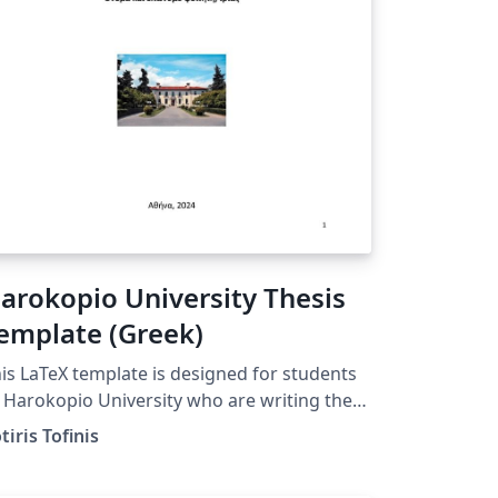
arokopio University Thesis
emplate (Greek)
is LaTeX template is designed for students
 Harokopio University who are writing their
esis. (HUA Athens, Greece)
tiris Tofinis