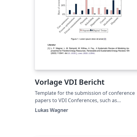
Vorlage VDI Bericht
Template for the submission of conference
papers to VDI Conferences, such as
Automation. Compile with LuaLaTeX.
Lukas Wagner
Langersehnte LaTeX-Vorlage für VDI
Konferenzen, wie die Automation. Komplier
mit LuaLaTeX aufgrund der Schriftart. Bei der
Automation 2024 wurden Beiträge mit diese