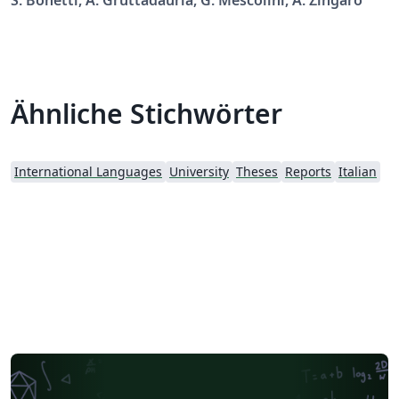
Ähnliche Stichwörter
International Languages
University
Theses
Reports
Italian