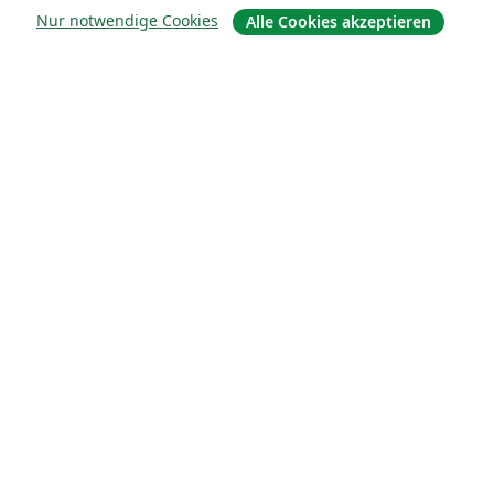
Nur notwendige Cookies
Alle Cookies akzeptieren
Lösungen
For business
Für Universitäten
For government
Für Verlage
Customer stories
Lernen
Erste Schritte mit LaTeX in Overleaf
Vorlagen
Webinare
Overleaf-Lernzentrum
So fügst du Bilder ein
So erstellst du Tabellen