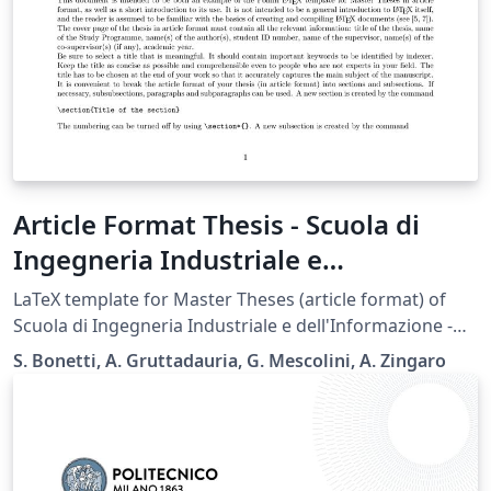
Article Format Thesis - Scuola di
Ingegneria Industriale e
dell'Informazione - Politecnico di
LaTeX template for Master Theses (article format) of
Milano
Scuola di Ingegneria Industriale e dell'Informazione -
Politecnico di Milano.
S. Bonetti, A. Gruttadauria, G. Mescolini, A. Zingaro