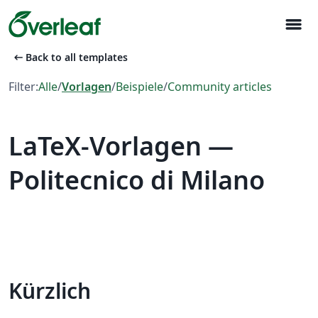
menu
arrow_left_alt
Back to all templates
Filter:
Alle
/
Vorlagen
/
Beispiele
/
Community articles
LaTeX-Vorlagen —
Politecnico di Milano
Kürzlich