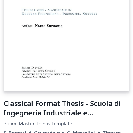
Classical Format Thesis - Scuola di
Ingegneria Industriale e
dell'Informazione - Politecnico di
Polimi Master Thesis Template
Milano
S. Bonetti, A. Gruttadauria, G. Mescolini, A. Zingaro