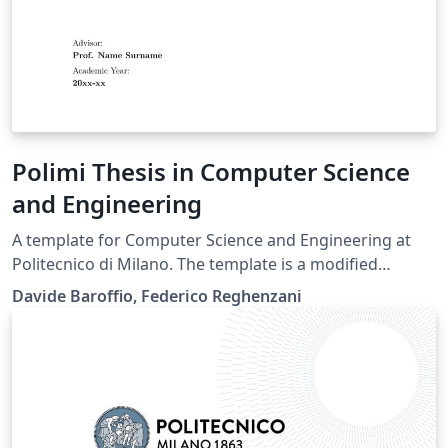
Polimi Thesis in Computer Science
and Engineering
A template for Computer Science and Engineering at
Politecnico di Milano. The template is a modified
version of the original LaTeX template of Polimi, slightly
Davide Baroffio, Federico Reghenzani
modified in order to reduce the colour of the template
(e.g. in corner pages and section/subsection headers).