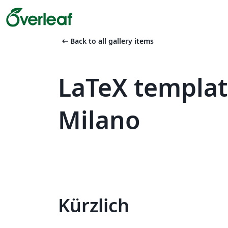
arrow_left_alt
Back to all gallery items
LaTeX templat
Milano
Kürzlich