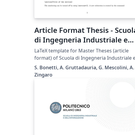
Article Format Thesis - Scuol
di Ingegneria Industriale e
dell'Informazione -
LaTeX template for Master Theses (article
Politecnico di Milano
format) of Scuola di Ingegneria Industriale 
dell'Informazione - Politecnico di Milano.
S. Bonetti, A. Gruttadauria, G. Mescolini, A.
Zingaro