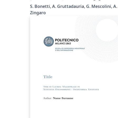
Industriale e dell'Informazione - Politecnico 
Politecnico di Milano
S. Bonetti, A. Gruttadauria, G. Mescolini, A.
Milano.
Zingaro