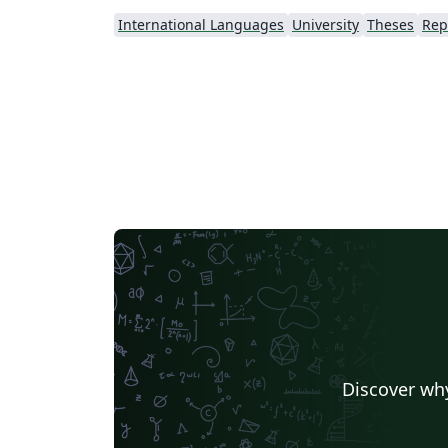
International Languages
University
Theses
Rep
Discover why