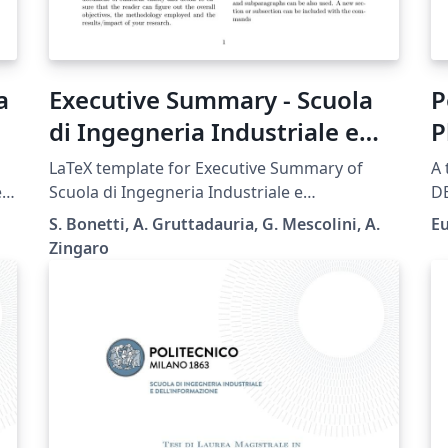
a
Executive Summary - Scuola
P
di Ingegneria Industriale e
P
dell'Informazione -
LaTeX template for Executive Summary of
A 
Politecnico di Milano
e
Scuola di Ingegneria Industriale e
DE
dell'Informazione - Politecnico di Milano.
Po
S. Bonetti, A. Gruttadauria, G. Mescolini, A.
E
Zingaro