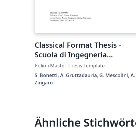
Classical Format Thesis -
Scuola di Ingegneria
Industriale e
Polimi Master Thesis Template
dell'Informazione -
S. Bonetti, A. Gruttadauria, G. Mescolini, A.
Politecnico di Milano
Zingaro
Ähnliche Stichwört