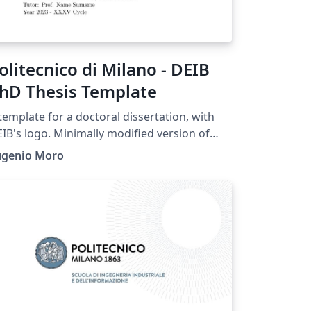
olitecnico di Milano - DEIB
hD Thesis Template
template for a doctoral dissertation, with
IB's logo. Minimally modified version of
limi's Master Thesis Template
ugenio Moro