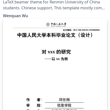
LaTeX beamer theme for Renmin University of China
students. Chinese support. This template mostly comes
from Jiayi Weng, Trinkle23897. His github repo is
Wenquan Wu
https://github.com/Trinkle23897/THU-Beamer-Theme.
Thank you very much Trinkle! My github repo is
https://github.com/GohUnTsuan/RUC-Beamer-Theme