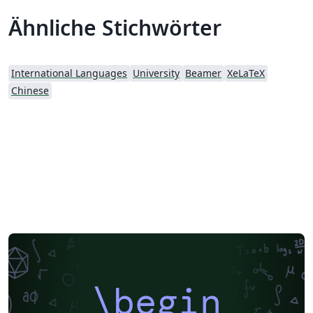
Ähnliche Stichwörter
International Languages
University
Beamer
XeLaTeX
Chinese
\begin